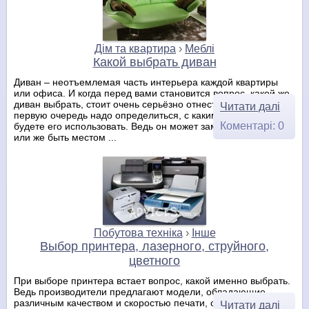
Дім та квартира
›
Меблі
Какой выбрать диван
Диван – неотъемлемая часть интерьера каждой квартиры
или офиса. И когда перед вами становится вопрос, какой же
диван выбрать, стоит очень серьёзно отнестись к покупке. В
Читати далі
первую очередь надо определиться, с какими целями Вы
Коментарі: 0
будете его использовать. Ведь он может заменять кровать
или же быть местом ...
Побутова техніка
›
Інше
Выбор принтера, лазерного, струйного,
цветного
При выборе принтера встает вопрос, какой именно выбрать.
Ведь производители предлагают модели, обладающие
различным качеством и скоростью печати, с разным
Читати далі