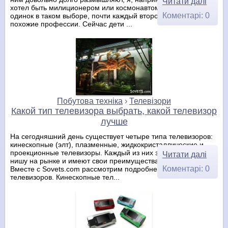
Читати далі
хотел быть милиционером или космонавтом, и был не
Коментарі: 0
одинок в таком выборе, почти каждый второй называл
похожие профессии. Сейчас дети ...
Побутова техніка
›
Телевізори
Какой тип телевизора выбрать, какой телевизор
лучше
На сегодняшний день существует четыре типа телевизоров:
кинескопные (элт), плазменные, жидкокристаллические и
проекционные телевизоры. Каждый из них занимает свою
Читати далі
нишу на рынке и имеют свои преимущества и недостатки.
Коментарі: 0
Вместе с Sovets.com рассмотрим подробнее каждый тип
телевизоров. Кинескопные тел...