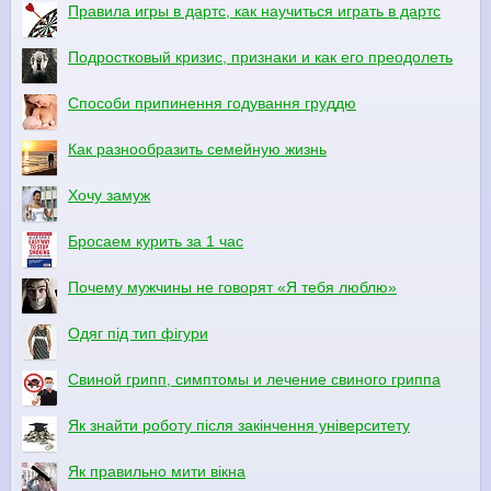
Правила игры в дартс, как научиться играть в дартс
Подростковый кризис, признаки и как его преодолеть
Способи припинення годування груддю
Как разнообразить семейную жизнь
Хочу замуж
Бросаем курить за 1 час
Почему мужчины не говорят «Я тебя люблю»
Одяг під тип фігури
Свиной грипп, симптомы и лечение свиного гриппа
Як знайти роботу після закінчення університету
Як правильно мити вікна