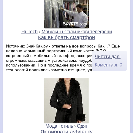
Hi-Tech
›
Мобільні і стільникові телефони
Как выбрать смартфон
Источник: ЗнайКак.ру - ответы на все вопросы Как...? Еще
недавно карманный портативный компьютер (КПК),
встроенный в мобильный телефон, ассоциировался с
Читати далі
огромным, массивным устройством, неудобным в
Коментарі: 0
использовании. Но в последнее время с появлением новых
технологий появились заметно изящнее, уд...
Мода і стиль
›
Одяг
Як вибрати дублянку