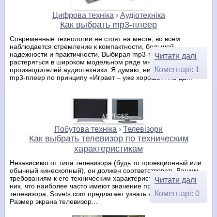
Цифрова техніка
›
Аудіотехніка
Как выбрать mp3-плеер
Современные технологии не стоят на месте, во всем
наблюдается стремление к компактности, большей
надежности и практичности. Выбирая mp3-плеер легко
Читати далі
растеряться в широком модельном ряде многих
Коментарі: 1
производителей аудиотехники. Я думаю, никто не выбирает
mp3-плеер по принципу «Играет – уже хорошо». Но да...
Побутова техніка
›
Телевізори
Как выбрать телевизор по техническим
характеристикам
Независимо от типа телевизора (будь то проекционный или
обычный кинескопный), он должен соответствовать Вашим
требованиям к его техническим характеристикам. На те из
Читати далі
них, что наиболее часто имеют значение при покупке
Коментарі: 0
телевизора, Sovets.com предлагает узнать в этой статье.
Размер экрана телевизор...