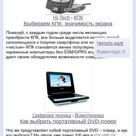
Hi-Tech
›
КПК
Выбираем КПК, значимость экрана
Пожалуй, с каждым годом среди числа желающих
приобрести КПК, все больше выделяется когорта людей,
склоняющихся к покупке смартфона или коммуникатора. А
Читати далі
«чистые» КПК становятся менее популярными. Именно
Коментарі: 0
карманные компьютеры без GSM/GPRS модуля, которые не
дают своим обладателям возможности совершат...
Цифрова техніка
›
Відеотехніка
Как выбрать портативный DVD-плеер
Что же представляет собой портативный DVD – плеер, и как
его выбрать? На дворе уже давно XXI век и нас уже не