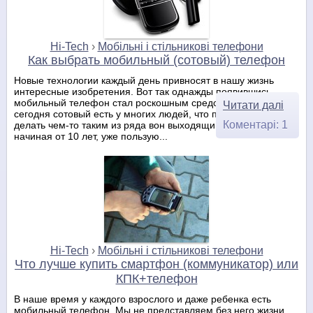
Hi-Tech
›
Мобільні і стільникові телефони
Как выбрать мобильный (сотовый) телефон
Новые технологии каждый день привносят в нашу жизнь
интересные изобретения. Вот так однажды появившись,
мобильный телефон стал роскошным средством связи. А на
Читати далі
сегодня сотовый есть у многих людей, что перестало его
Коментарі: 1
делать чем-то таким из ряда вон выходящим. Даже дети,
начиная от 10 лет, уже пользую...
Hi-Tech
›
Мобільні і стільникові телефони
Что лучше купить смартфон (коммуникатор) или
КПК+телефон
В наше время у каждого взрослого и даже ребенка есть
мобильный телефон. Мы не представляем без него жизни.