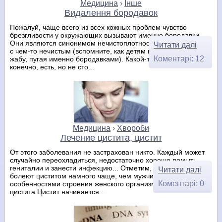
Медицина
›
Інше
Видалення бородавок
Пожалуй, чаще всего из всех кожных проблем чувство
брезгливости у окружающих вызывают именно бородавки.
Они являются синонимом нечистоплотности, грязи, общения
Читати далі
с чем-то нечистым (вспомните, как детям говорят не трогать
Коментарі: 12
жабу, пугая именно бородавками). Какой-то смысл в этом,
конечно, есть, но не сто...
Медицина
›
Хвороби
Лечение цистита, цистит
От этого заболевания не застрахован никто. Каждый может
случайно переохладиться, недостаточно хорошо помыть
гениталии и занести инфекцию... Отметим, что женщины
Читати далі
болеют циститом намного чаще, чем мужчины, это связано с
Коментарі: 0
особенностями строения женского организма. Симптомы
цистита Цистит начинается ...