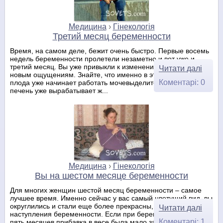
Медицина
›
Гінекологія
Третий месяц беременности
Время, на самом деле, бежит очень быстро. Первые восемь
недель беременности пролетели незаметно и вот уже и
третий месяц. Вы уже привыкли к изменениям в организме, к
Читати далі
новым ощущениям. Знайте, что именно в этот период у
Коментарі: 0
плода уже начинает работать мочевыделительная система,
печень уже вырабатывает ж...
Медицина
›
Гінекологія
Вы на шестом месяце беременности
Для многих женщин шестой месяц беременности – самое
лучшее время. Именно сейчас у вас самый цветущий вид, вы
округлились и стали еще более прекрасны, чем до
Читати далі
наступления беременности. Если при беременности сроком
Коментарі: 1
пять месяцев прибавка в весе была мало заметна, то на