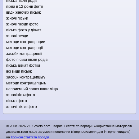
піська після родів
піхва в 12 років фото
види жіночих пісьок
жіночі піськи
жіночі пезди фото
піська фото у дівчат
жіночі пезди
методи контрацепции
методи контрацепціі
засоби контрацепціі
фото піськи після родів
піська дівчат фотки
всі види пісьок
засоби контрацепцыъ
методи контрацепцыъ
неприємний запах влагаліща
жіночіпіхвифото
піська фото
жіночі піхви фото
© 2008-2026 2.0 Sovets.com - Корисні статті та поради Використання матеріалів
дозволяється лише за умови посилання (гіперпосилання для інтернет-видань)
на
Корисні статті та поради