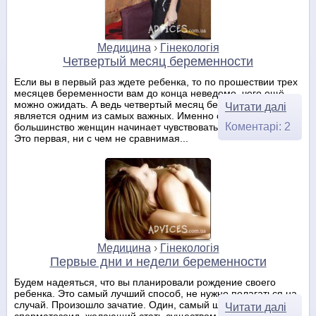
Медицина
›
Гінекологія
Четвертый месяц беременности
Если вы в первый раз ждете ребенка, то по прошествии трех
месяцев беременности вам до конца неведомо, чего ещё
можно ожидать. А ведь четвертый месяц беременности
Читати далі
является одним из самых важных. Именно сейчас
Коментарі: 2
большинство женщин начинает чувствовать движение плода.
Это первая, ни с чем не сравнимая...
Медицина
›
Гінекологія
Первые дни и недели беременности
Будем надеяться, что вы планировали рождение своего
ребенка. Это самый лучший способ, не нужно полагаться на
случай. Произошло зачатие. Один, самый шустрый и бойкий
Читати далі
сперматозоид, желающий стать существом разумным, достиг