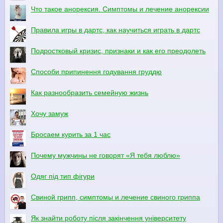
Что такое анорексия. Симптомы и лечение анорексии
Правила игры в дартс, как научиться играть в дартс
Подростковый кризис, признаки и как его преодолеть
Способи припинення годування груддю
Как разнообразить семейную жизнь
Хочу замуж
Бросаем курить за 1 час
Почему мужчины не говорят «Я тебя люблю»
Одяг під тип фігури
Свиной грипп, симптомы и лечение свиного гриппа
Як знайти роботу після закінчення університету