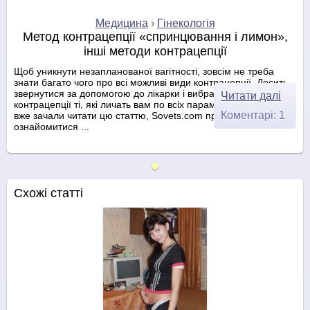
Медицина
›
Гінекологія
Метод контрацепції «спринцювання і лимон»,
інші методи контрацепції
Щоб уникнути незапланованої вагітності, зовсім не треба
знати багато чого про всі можливі види контрацепції. Досить
звернутися за допомогою до лікарки і вибрати з методів
Читати далі
контрацепції ті, які личать вам по всіх параметрах. Але ви
Коментарі: 1
вже зачали читати цю статтю, Sovets.com пропонує вам
ознайомитися ...
Схожі статті