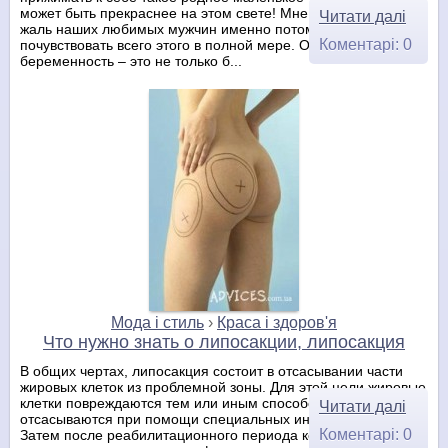
может быть прекраснее на этом свете! Мне иногда искренне
Читати далі
жаль наших любимых мужчин именно потому, что не дано им
Коментарі: 0
почувствовать всего этого в полной мере. Однако
беременность – это не только б...
Мода і стиль
›
Краса і здоров'я
Что нужно знать о липосакции, липосакция
В общих чертах, липосакция состоит в отсасывании части
жировых клеток из проблемной зоны. Для этой цели жировые
клетки повреждаются тем или иным способом и
Читати далі
отсасываются при помощи специальных инструментов.
Коментарі: 0
Затем после реабилитационного периода кожа подбирается,