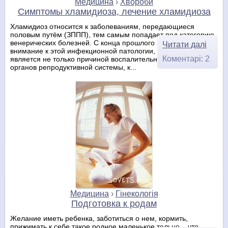
Медицина
›
Хвороби
Симптомы хламидиоза, лечение хламидиоза
Хламидиоз относится к заболеваниям, передающиеся
половым путём (ЗППП), тем самым попадает под категорию
венерических болезней. С конца прошлого века возросло
Читати далі
внимание к этой инфекционной патологии, поскольку она
Коментарі: 2
является не только причиной воспалительных заболеваний
органов репродуктивной системы, к...
Медицина
›
Гінекологія
Подготовка к родам
Желание иметь ребенка, заботиться о нем, кормить,
прижимать к себе такое родное маленькое тельце – что