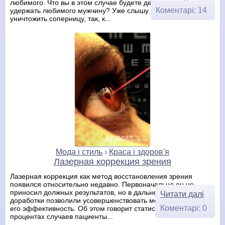
любимого. Что вы в этом случае будете делать, чтобы
Коментарі: 14
удержать любимого мужчину? Уже слышу возгласы
уничтожить соперницу, так, к...
Мода і стиль
›
Краса і здоров'я
Лазерная коррекция зрения
Лазерная коррекция как метод восстановления зрения
появился относительно недавно. Первоначально он не
приносил должных результатов, но в дальнейшем некоторые
Читати далі
доработки позволили усовершенствовать метод и повысить
Коментарі: 0
его эффективность. Об этом говорит статистика: только в 5%
процентах случаев пациенты...