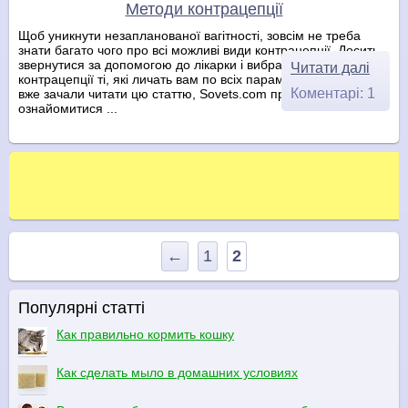
Методи контрацепції
Щоб уникнути незапланованої вагітності, зовсім не треба
знати багато чого про всі можливі види контрацепції. Досить
звернутися за допомогою до лікарки і вибрати з методів
Читати далі
контрацепції ті, які личать вам по всіх параметрах. Але ви
Коментарі: 1
вже зачали читати цю статтю, Sovets.com пропонує вам
ознайомитися ...
←
1
2
Популярні статті
Как правильно кормить кошку
Как сделать мыло в домашних условиях