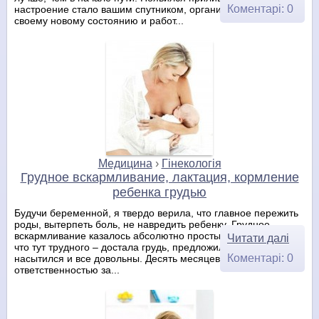
Коментарі: 0
настроение стало вашим спутником, организм привык к
своему новому состоянию и работ...
Медицина
›
Гінекологія
Грудное вскармливание, лактация, кормление
ребенка грудью
Будучи беременной, я твердо верила, что главное пережить
роды, вытерпеть боль, не навредить ребенку. Грудное
вскармливание казалось абсолютно простым процессом. Ну
Читати далі
что тут трудного – достала грудь, предложила малышу, он
Коментарі: 0
насытился и все довольны. Десять месяцев спустя, я со всей
ответственностью за...