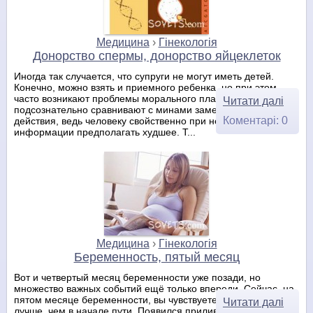
Медицина
›
Гінекологія
Донорство спермы, донорство яйцеклеток
Иногда так случается, что супруги не могут иметь детей.
Конечно, можно взять и приемного ребенка, но при этом
часто возникают проблемы морального плана – таких детей
Читати далі
подсознательно сравнивают с минами замедленного
Коментарі: 0
действия, ведь человеку свойственно при недостатке
информации предполагать худшее. Т...
Медицина
›
Гінекологія
Беременность, пятый месяц
Вот и четвертый месяц беременности уже позади, но
множество важных событий ещё только впереди. Сейчас, на
пятом месяце беременности, вы чувствуете себя гораздо
Читати далі
лучше, чем в начале пути. Появился прилив сил, хорошее