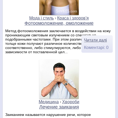
Мода і стиль
›
Краса і здоров'я
Фотоомоложение, омоложение
Метод фотоомоложения заключается в воздействии на кожу
проникающим световым излучением со специально
подобранными частотами. При этом различные структуры в
Читати далі
толще кожи получают различное количество энергии – и,
Коментарі: 0
соответственно, либо стимулируются, либо разрушаются – в
зависимости от поставленной цел...
Медицина
›
Хвороби
Лечение заикания
Заиканием называется нарушение речи, которое