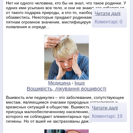
Нет ни одного человека, кто бы не знал, что такое родинки. У
одних ими усыпано все тело, и они не знают, как избавиться
от такого подарка природы, а кто-то, наоборот, хотел бы ими
Читати далі
обзавестись. Некоторые придают родинкам и родимым
Коментарі: 0
пятнам огромное значение, мистифицируя причины их
появления и опреде...
Медицина
›
Інше
Вошивість, лікування вошивості
Вшивость или педикулез – это заболевание, сопутствующее
местам, являющимся очагами природных катаклизмов и
кризисных ситуаций в обществе. Вшивость, как правило,
Читати далі
присуща малообеспеченному населению, представители
Коментарі: 19
которого не соблюдают элементарных правил личной
гигиены. Но от вшей не застрахованы даж...