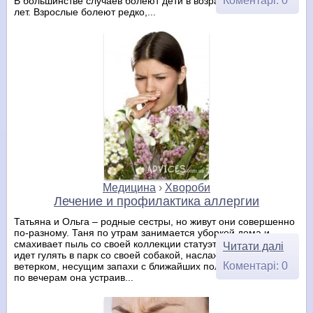
Коментарі: 0
В большинстве случаев болеют дети в возрасте от 5 до 9-10
лет. Взрослые болеют редко,...
Медицина
›
Хвороби
Лечение и профилактика аллергии
Татьяна и Ольга – родные сестры, но живут они совершенно
по-разному. Таня по утрам занимается уборкой дома и
смахивает пыль со своей коллекции статуэток. Затем она
Читати далі
идет гулять в парк со своей собакой, наслаждаясь легким
Коментарі: 0
ветерком, несущим запахи с ближайших полей и из леса. А
по вечерам она устраив...