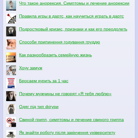
Что такое анорексия. Симптомы и лечение анорексии
Правила игры в дартс, как научиться играть в дартс
Подростковый кризис, признаки и как его преодолеть
Способи припинення годування груддю
Как разнообразить семейную жизнь
Хочу замуж
Бросаем курить за 1 час
Почему мужчины не говорят «Я тебя люблю»
Одяг під тип фігури
Свиной грипп, симптомы и лечение свиного гриппа
Як знайти роботу після закінчення університету