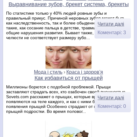
Выравнивание зубов, брекет система, брекеты
По статистике только у 40% людей ровные зубы и
правильный прикус. Причиной неровных зубов может быть
как наследственность, так и более обыденные причины –
Читати далі
такие, как сосание пальца в детстве, травмы, рахит или
Коментарі: 3
общие нарушения развития. Бывает также, что размер
челюсти не соответствует размеру зубо...
Мода і стиль
›
Краса і здоров'я
Как избавиться от прыщей
Миллионы борются с подобной проблемой. Прыщи
заставляют страдать всех, кто озабочен своей внешностью.
Sovets.com расскажет о прыщах, которые время от времени
Читати далі
появляются на теле каждого, и как с ними бороться. Причина
Коментарі: 0
появления прыщей Особенно страдают от высыпания
прыщей подростки. Во время половог...