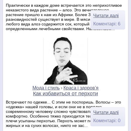
Практически в каждом доме встречается это неприхотливое
неказистого вида растение – алоэ. Это вечнозеленое
растение пришло к нам из Африки. Более 300
Читати далі
разновидностей существует в мире. В мясистых листьях
Коментарі: 6
любого вида алоэ содержится сок, который обладает
определенными лечебными свойствами. Напоминаем...
Мода і стиль
›
Краса і здоров'я
Как избавиться от перхоти
Встречают по одежке... С этим не поспоришь. Волосы – это
«одежка» нашей головы, и если они не в порядке,
современному человеку сложно чувствовать себя
Читати далі
комфортно. Особенно тяжко приходится тем, чья голова и
Коментарі: 0
плечи усыпаны перхотью. Перхоть может появиться и на
жирных и на сухих волосах, никто не зас...