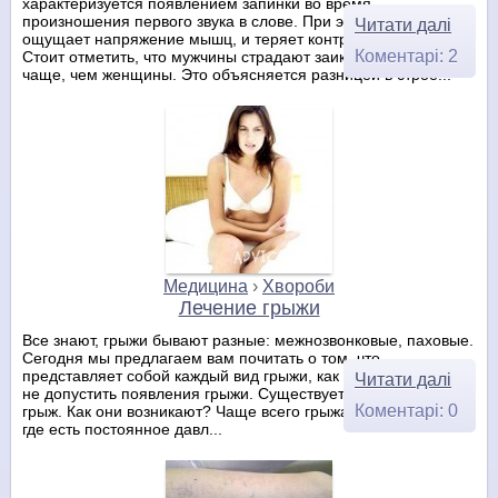
характеризуется появлением запинки во время
произношения первого звука в слове. При этом заика
Читати далі
ощущает напряжение мышц, и теряет контроль над речью.
Коментарі: 2
Стоит отметить, что мужчины страдают заиканием намного
чаще, чем женщины. Это объясняется разницей в строе...
Медицина
›
Хвороби
Лечение грыжи
Все знают, грыжи бывают разные: межнозвонковые, паховые.
Сегодня мы предлагаем вам почитать о том, что
представляет собой каждый вид грыжи, как его лечить и как
Читати далі
не допустить появления грыжи. Существует множество видов
Коментарі: 0
грыж. Как они возникают? Чаще всего грыжа появляется там,
где есть постоянное давл...