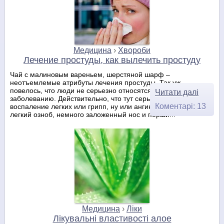
Медицина
›
Хвороби
Лечение простуды, как вылечить простуду
Чай с малиновым вареньем, шерстяной шарф –
неотъемлемые атрибуты лечения простуды. Так уж
повелось, что люди не серьезно относятся к этому
Читати далі
заболеванию. Действительно, что тут серьезного, это ведь не
Коментарі: 13
воспаление легких или грипп, ну или ангина. Простуда –
легкий озноб, немного заложенный нос и перши...
Медицина
›
Ліки
Лікувальні властивості алое