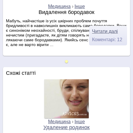
Медицина
›
Інше
Видалення бородавок
Мабуть, найчастіше із усіх шкірних проблем почуття
бридливості в навколишніх викликають саме бородавки. Вони
є синонімом неохайності, бруди, спілкування з чимось
Читати далі
нечистим (пригадаєте, як дітям говорять не чіпати жабу,
Коментарі: 12
лякаючи саме бородавками). Якийсь сенс у цьому, звичайно,
є, але не варто вірити ...
Схожі статті
Медицина
›
Інше
Удаление родинок