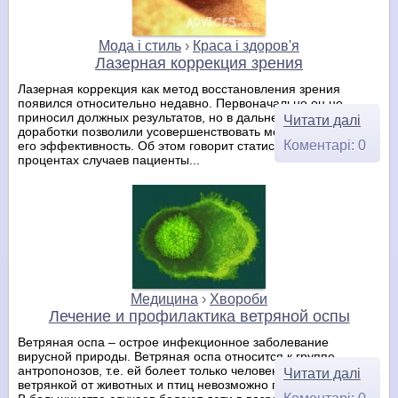
Мода і стиль
›
Краса і здоров'я
Лазерная коррекция зрения
Лазерная коррекция как метод восстановления зрения
появился относительно недавно. Первоначально он не
приносил должных результатов, но в дальнейшем некоторые
Читати далі
доработки позволили усовершенствовать метод и повысить
Коментарі: 0
его эффективность. Об этом говорит статистика: только в 5%
процентах случаев пациенты...
Медицина
›
Хвороби
Лечение и профилактика ветряной оспы
Ветряная оспа – острое инфекционное заболевание
вирусной природы. Ветряная оспа относится к группе
антропонозов, т.е. ей болеет только человек и заразиться
Читати далі
ветрянкой от животных и птиц невозможно по определению.