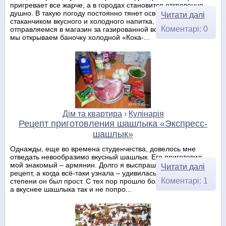
пригревает все жарче, а в городах становится откровенно
душно. В такую погоду постоянно тянет освежиться
Читати далі
стаканчиком вкусного и холодного напитка, и вот мы
Коментарі: 0
отправляемся в магазин за газированной водой. И вот уже
мы открываем баночку холодной «Кока-...
Дім та квартира
›
Кулінарія
Рецепт приготовления шашлыка «Экспресс-
шашлык»
Однажды, еще во времена студенчества, довелось мне
отведать невообразимо вкусный шашлык. Его приготовил
мой знакомый – армянин. Долго я выспрашивала у него
Читати далі
рецепт, а когда всё-таки узнала – удивилась, до такой
Коментарі: 1
степени он был прост. С тех пор прошло больше десяти лет,
а вкуснее шашлыка так и не попро...