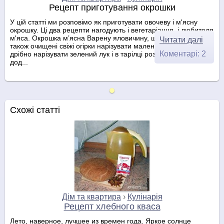
Рецепт приготування окрошки
У цій статті ми розповімо як приготувати овочеву і м'ясну
окрошку. Ці два рецепти нагодують і вегетаріанця, і любителя
м'яса. Окрошка м’ясна Варену яловичину, шинку, мову, а
Читати далі
також очищені свіжі огірки нарізувати маленькими кубиками;
Коментарі: 2
дрібно нарізувати зелений лук і в тарілці розім'яти ложкою,
дод...
Схожі статті
Дім та квартира
›
Кулінарія
Рецепт хлебного кваса
Лето, наверное, лучшее из времен года. Яркое солнце