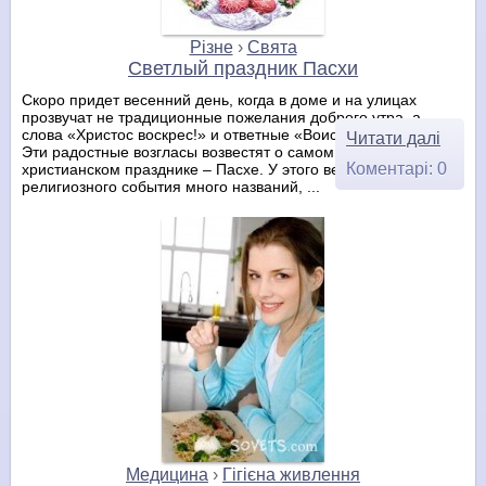
Різне
›
Свята
Светлый праздник Пасхи
Скоро придет весенний день, когда в доме и на улицах
прозвучат не традиционные пожелания доброго утра, а
слова «Христос воскрес!» и ответные «Воистину воскрес!».
Читати далі
Эти радостные возгласы возвестят о самом светлом
Коментарі: 0
христианском празднике – Пасхе. У этого величайшего
религиозного события много названий, ...
Медицина
›
Гігієна живлення