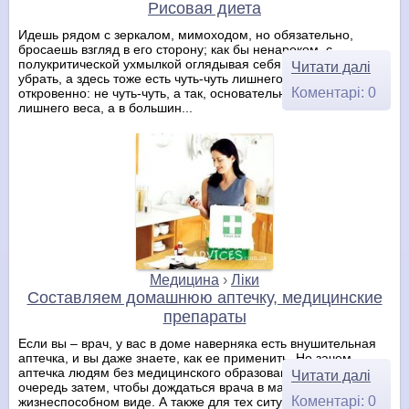
Рисовая диета
Идешь рядом с зеркалом, мимоходом, но обязательно,
бросаешь взгляд в его сторону; как бы ненароком, с
полукритической ухмылкой оглядывая себя. Вот здесь бы
Читати далі
убрать, а здесь тоже есть чуть-чуть лишнего. Да ладно, давай
Коментарі: 0
откровенно: не чуть-чуть, а так, основательно. Проблема
лишнего веса, а в большин...
Медицина
›
Ліки
Составляем домашнюю аптечку, медицинские
препараты
Если вы – врач, у вас в доме наверняка есть внушительная
аптечка, и вы даже знаете, как ее применить. Но зачем
аптечка людям без медицинского образования? В первую
Читати далі
очередь затем, чтобы дождаться врача в максимально
Коментарі: 0
жизнеспособном виде. А также для тех ситуаций, когда