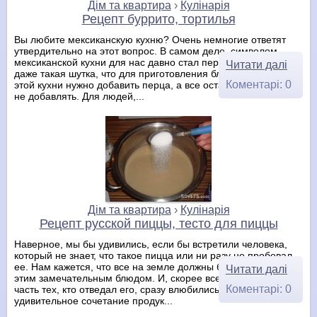
Дім та квартира
›
Кулінарія
Рецепт буррито, тортилья
Вы любите мексиканскую кухню? Очень немногие ответят
утвердительно на этот вопрос. В самом деле, символом
мексиканской кухни для нас давно стал перец чили. Есть
Читати далі
даже такая шутка, что для приготовления блюд из рецептов
Коментарі: 0
этой кухни нужно добавить перца, а все остальное можно и
не добавлять. Для людей,...
Дім та квартира
›
Кулінарія
Рецепт русской пиццы, тесто для пиццы
Наверное, мы бы удивились, если бы встретили человека,
который не знает, что такое пицца или ни разу не пробовал
ее. Нам кажется, что все на земле должны быть знакомы с
Читати далі
этим замечательным блюдом. И, скорее всего, большая
Коментарі: 0
часть тех, кто отведал его, сразу влюбились в это
удивительное сочетание продук...