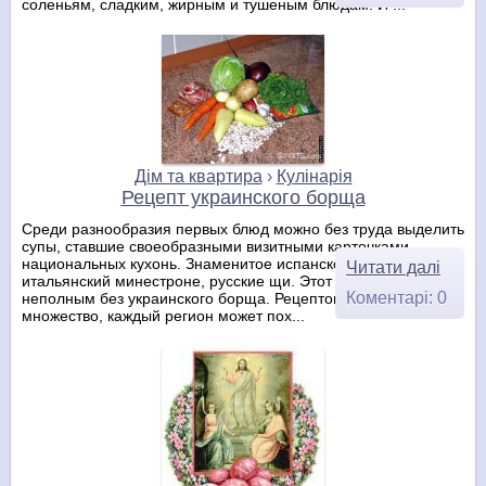
соленьям, сладким, жирным и тушеным блюдам. И ...
Дім та квартира
›
Кулінарія
Рецепт украинского борща
Среди разнообразия первых блюд можно без труда выделить
супы, ставшие своеобразными визитными карточками
национальных кухонь. Знаменитое испанское гаспаччо,
Читати далі
итальянский минестроне, русские щи. Этот список будет
Коментарі: 0
неполным без украинского борща. Рецептов борща великое
множество, каждый регион может пох...