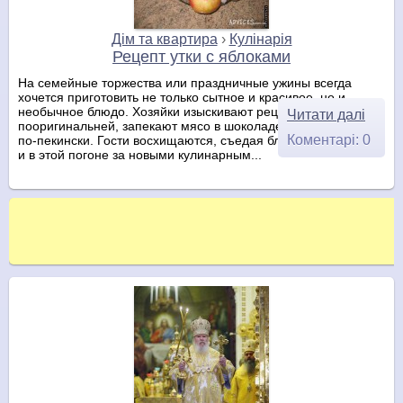
Дім та квартира
›
Кулінарія
Рецепт утки с яблоками
На семейные торжества или праздничные ужины всегда
хочется приготовить не только сытное и красивое, но и
необычное блюдо. Хозяйки изыскивают рецепты
Читати далі
пооригинальней, запекают мясо в шоколаде или делают утку
Коментарі: 0
по-пекински. Гости восхищаются, съедая блюда без остатка,
и в этой погоне за новыми кулинарным...