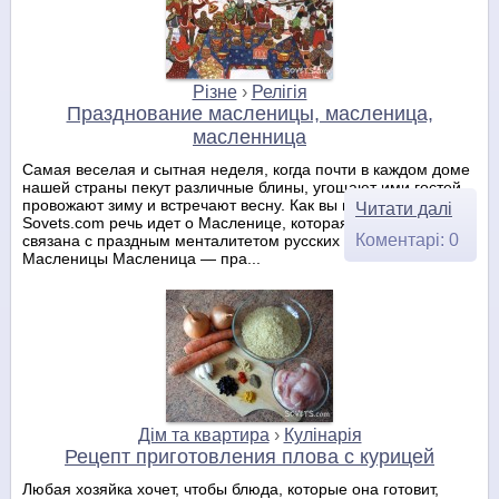
Різне
›
Релігія
Празднование масленицы, масленица,
масленница
Самая веселая и сытная неделя, когда почти в каждом доме
нашей страны пекут различные блины, угощают ими гостей,
провожают зиму и встречают весну. Как вы поняли, на
Читати далі
Sovets.com речь идет о Масленице, которая неразрывно
Коментарі: 0
связана с праздным менталитетом русских людей. История
Масленицы Масленица — пра...
Дім та квартира
›
Кулінарія
Рецепт приготовления плова с курицей
Любая хозяйка хочет, чтобы блюда, которые она готовит,