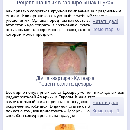
Рецепт Шашлык в гарнире «Шак Шука»
Как приятно собраться дружной компанией за праздничным
столом! Или организовать уютный семейный вечер с
угощениями! Однако перед тем как сесть за стол с яствами,
Читати далі
этот стол надо собрать. К сожалению, скатерть-самобранка –
Коментарі: 0
это лишь мечта современных хозяек, зато есть Sovets.com,
который может предлож...
Дім та квартира
›
Кулінарія
Рецепт салата цезарь
Всемирно популярный салат Цезарь уже почти как целый век
радует жителей Америки и Европы. К нам этот
замечательный салат пришел не так давно, но уже успел
Читати далі
искренне полюбиться. В данной статье от Sovets.com речь
Коментарі: 1
пойдет о том, как приготовить «Цезаря» – салат, который
способен конкурировать на праздни...