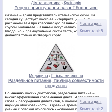
Дім та квартира
›
Кулінарія
Рецепт приготування лазан'ї болоньєзе
Лазанья – яркий представитель итальянской кухни. На
сегодня существует много ее интерпретаций, но мы
расскажем вам про классическую лазанью – лазанью с
Читати далі
соусом Болоньезе. Лазаньей могут назвать не только само
Коментарі: 5
блюдо, но и прямоугольные листы теста, кстати, оно, тесто,
делается только из твердых сорто...
Медицина
›
Гігієна живлення
Раздельное питание, таблица совместимости
продуктов
По мнению многих диетологов, раздельное питание –
высокоэффективная современная диета. И это непросто
слова и рассуждения дилетантов, а мнение, имеющее
Читати далі
научную обоснованность. В древние времена философы,
Коментарі: 2
учёные с опаской относились к «сложным блюдам»: