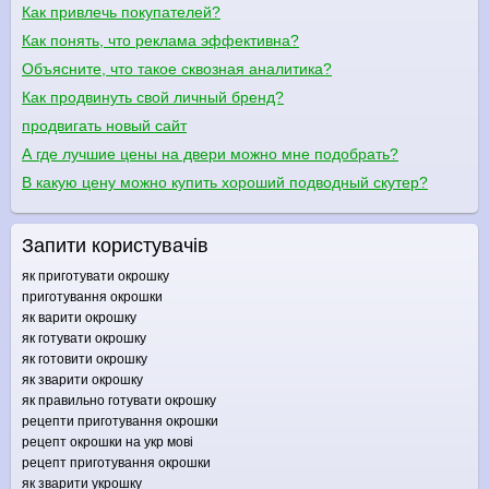
Как привлечь покупателей?
Как понять, что реклама эффективна?
Объясните, что такое сквозная аналитика?
Как продвинуть свой личный бренд?
продвигать новый сайт
А где лучшие цены на двери можно мне подобрать?
В какую цену можно купить хороший подводный скутер?
Запити користувачів
як приготувати окрошку
приготування окрошки
як варити окрошку
як готувати окрошку
як готовити окрошку
як зварити окрошку
як правильно готувати окрошку
рецепти приготування окрошки
рецепт окрошки на укр мові
рецепт приготування окрошки
як зварити укрошку