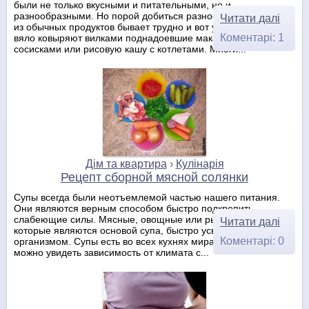
были не только вкусными и питательными, но и
разнообразными. Но порой добиться разнообразия кушаний
Читати далі
из обычных продуктов бывает трудно и вот уже домашние
Коментарі: 1
вяло ковыряют вилками поднадоевшие макароны с
сосисками или рисовую кашу с котлетами. Многи...
Дім та квартира
›
Кулінарія
Рецепт сборной мясной солянки
Супы всегда были неотъемлемой частью нашего питания.
Они являются верным способом быстро подкрепить
слабеющие силы. Мясные, овощные или рыбные бульоны,
Читати далі
которые являются основой супа, быстро усваиваются
Коментарі: 0
организмом. Супы есть во всех кухнях мира и в их рецептах
можно увидеть зависимость от климата с...